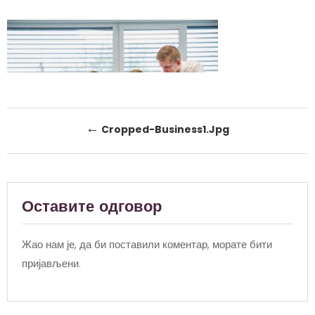
Post
←
Cropped-Business1.jpg
navigation
Оставите одговор
Жао нам је, да би поставили коментар, морате
бити
пријављени
.