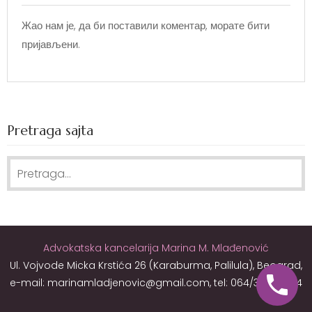
Жао нам је, да би поставили коментар, морате
бити
пријављени
.
Pretraga sajta
Search
for:
Advokatska kancelarija Marina M. Mlađenović
Ul. Vojvode Micka Krstića 26 (Karaburma, Palilula), Beograd,
e-mail: marinamladjenovic@gmail.com, tel: 064/344-61-34