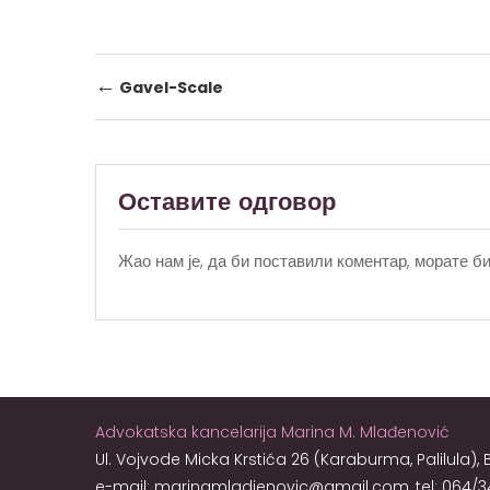
Post
←
Gavel-Scale
navigation
Оставите одговор
Жао нам је, да би поставили коментар, морате
би
Advokatska kancelarija Marina M. Mlađenović
Ul. Vojvode Micka Krstića 26 (Karaburma, Palilula),
e-mail: marinamladjenovic@gmail.com, tel: 064/3