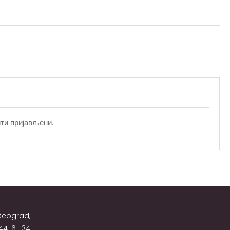
ти пријављени
.
 Beograd,
44-61-34