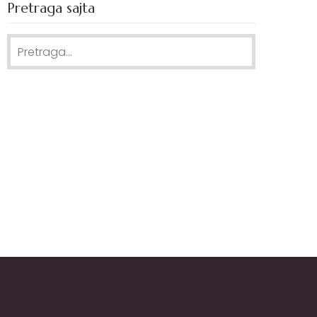
Pretraga sajta
Search
for: