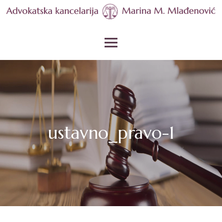
Skip
to
Advokat Marina Mlađenović,
content
Primary Menu
Karaburma, Beograd
ustavno_pravo-1