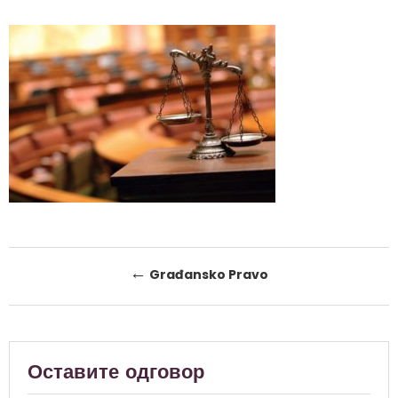
Post
←
Građansko Pravo
navigation
Оставите одговор