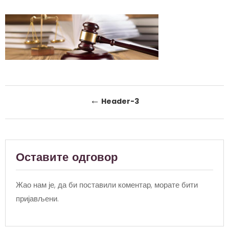
Post
←
Header-3
navigation
Оставите одговор
Жао нам је, да би поставили коментар, морате
бити
пријављени
.