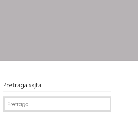
Pretraga sajta
Search
for: